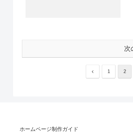
次
前
1
2
へ
ホームページ制作ガイド