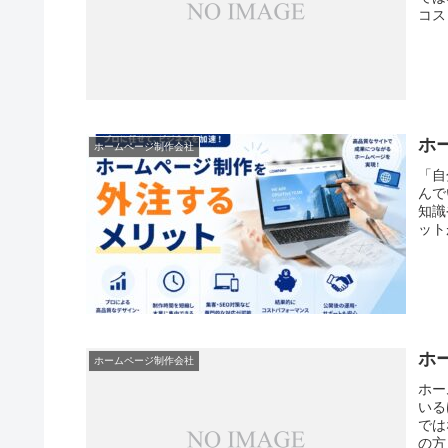
コス
ホ
ホームページ制作会社
「自
んで
知識
ット
ホ
ホームページ制作会社
ホー
いる
では
の方