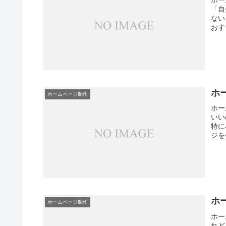
ホー
「自
ない
おす
ホ
ホームページ制作
ホー
いい
特に
ジを
ホ
ホームページ制作
ホー
れど